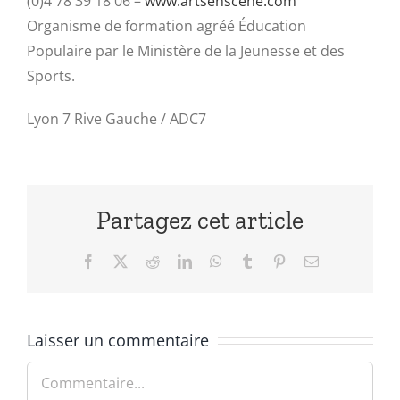
(0)4 78 39 18 06 –
www.artsenscene.com
Organisme de formation agréé Éducation
Populaire par le Ministère de la Jeunesse et des
Sports.
Lyon 7 Rive Gauche / ADC7
Partagez cet article
Facebook
X
Reddit
LinkedIn
WhatsApp
Tumblr
Pinterest
Email
Laisser un commentaire
Commentaire