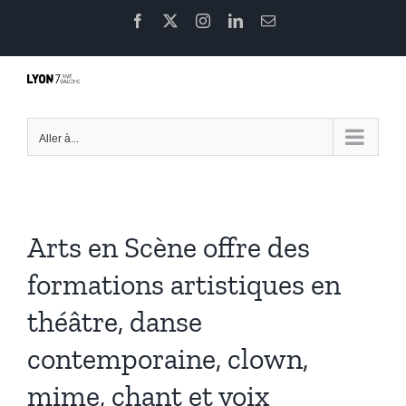
Passer
Facebook
X
Instagram
LinkedIn
Email
au
contenu
Aller à...
Arts en Scène offre des
formations artistiques en
théâtre, danse
contemporaine, clown,
mime, chant et voix