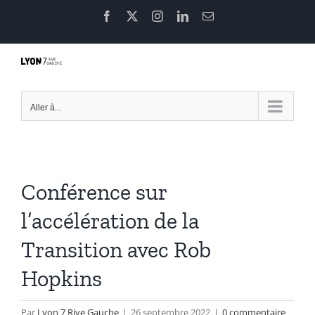
Passer
Facebook
X
Instagram
LinkedIn
Email
au
contenu
Aller à...
Conférence sur
l’accélération de la
Transition avec Rob
Hopkins
Par
Lyon 7 Rive Gauche
|
26 septembre 2022
|
0 commentaire