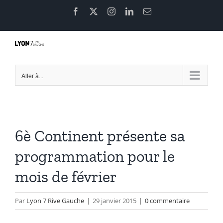
Passer
Facebook
X
Instagram
LinkedIn
Email
au
contenu
Aller à...
6è Continent présente sa
programmation pour le
mois de février
Par
Lyon 7 Rive Gauche
|
29 janvier 2015
|
0 commentaire