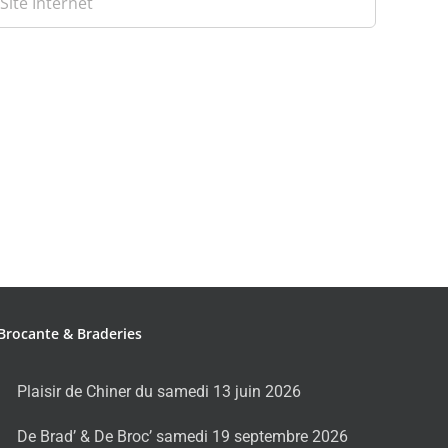
Brocante & Braderies
Plaisir de Chiner du samedi 13 juin 2026
De Brad’ & De Broc’ samedi 19 septembre 2026