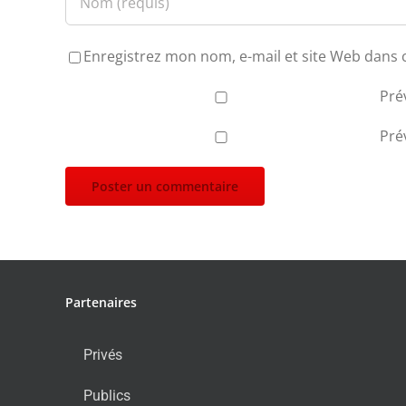
Enregistrez mon nom, e-mail et site Web dans 
Pré
Pré
Partenaires
Privés
Publics