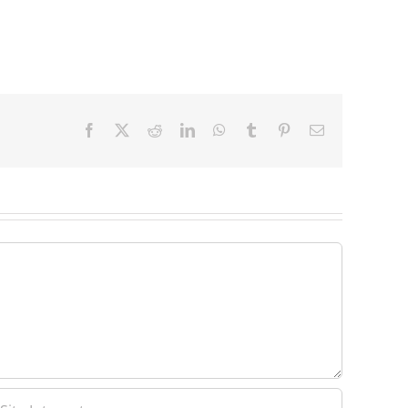
Facebook
X
Reddit
LinkedIn
WhatsApp
Tumblr
Pinterest
Email