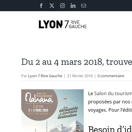
Passer
Facebook
X
Instagram
LinkedIn
Email
au
contenu
Du 2 au 4 mars 2018, trouvez
Par
Lyon 7 Rive Gauche
|
21 février 2018
|
0 commentaire
Le
Salon du touris
proposées par nos m
voyages. Pour l’édi
Besoin d’i