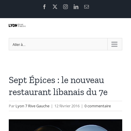
Passer
Facebook
X
Instagram
LinkedIn
Email
au
contenu
Aller à...
Sept Épices : le nouveau
restaurant libanais du 7e
Par
Lyon 7 Rive Gauche
|
12 février 2016
|
0 commentaire