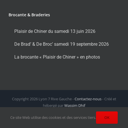
Brocante & Braderies
Plaisir de Chiner du samedi 13 juin 2026
De Brad’ & De Broc’ samedi 19 septembre 2026
La brocante « Plaisir de Chiner » en photos
Copyright
2026 Lyon 7 Rive Gauche -
Contactez-nous
- Créé et
hébergé par
Wassim Dhif
Facebook
X
Instagram
LinkedIn
Email
Ce site Web utilise des cookies et des services tiers.
OK