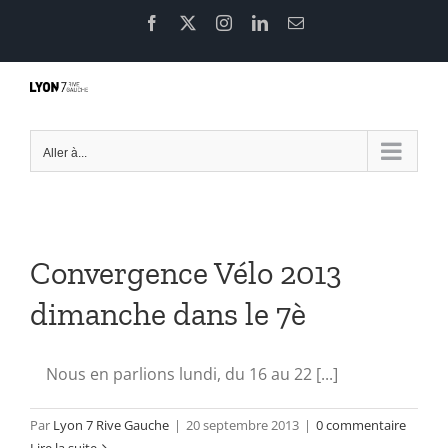
Passer
Facebook
X
Instagram
LinkedIn
Email
au
contenu
Aller à...
Convergence Vélo 2013
dimanche dans le 7è
Nous en parlions lundi, du 16 au 22 [...]
Par
Lyon 7 Rive Gauche
|
20 septembre 2013
|
0 commentaire