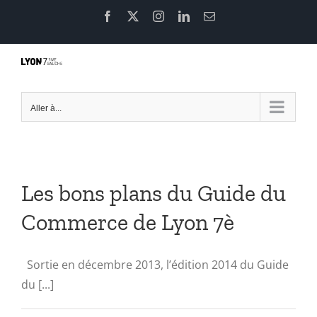
Passer
Facebook
X
Instagram
LinkedIn
Email
au
contenu
Aller à...
Les bons plans du Guide du
Commerce de Lyon 7è
Sortie en décembre 2013, l’édition 2014 du Guide
du [...]