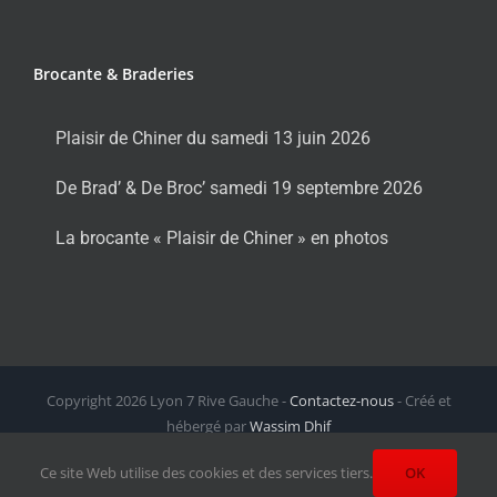
Brocante & Braderies
Plaisir de Chiner du samedi 13 juin 2026
De Brad’ & De Broc’ samedi 19 septembre 2026
La brocante « Plaisir de Chiner » en photos
Copyright
2026 Lyon 7 Rive Gauche -
Contactez-nous
- Créé et
hébergé par
Wassim Dhif
Facebook
X
Instagram
LinkedIn
Email
Ce site Web utilise des cookies et des services tiers.
OK