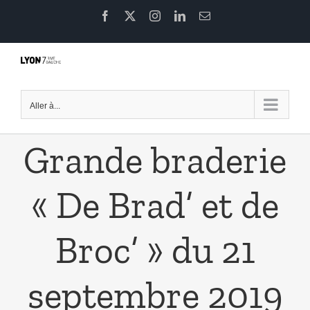
Passer
Facebook
X
Instagram
LinkedIn
Email
au
contenu
Aller à...
Grande braderie
« De Brad’ et de
Broc’ » du 21
septembre 2019